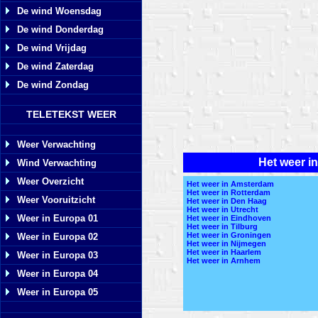
De wind Woensdag
De wind Donderdag
De wind Vrijdag
De wind Zaterdag
De wind Zondag
TELETEKST WEER
Weer Verwachting
Het weer in
Wind Verwachting
Weer Overzicht
Het weer in Amsterdam
Het weer in Rotterdam
Weer Vooruitzicht
Het weer in Den Haag
Het weer in Utrecht
Weer in Europa 01
Het weer in Eindhoven
Het weer in Tilburg
Het weer in Groningen
Weer in Europa 02
Het weer in Nijmegen
Het weer in Haarlem
Weer in Europa 03
Het weer in Arnhem
Weer in Europa 04
Weer in Europa 05