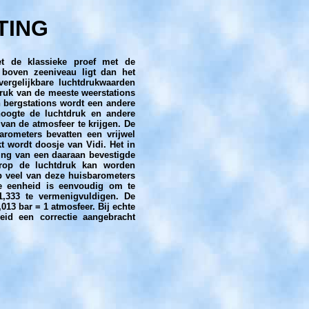
TING
t de klassieke proef met de
 boven zeeniveau ligt dan het
ergelijkbare luchtdrukwaarden
druk van de meeste weerstations
n bergstations wordt een andere
oogte de luchtdruk en andere
an de atmosfeer te krijgen. De
rometers bevatten een vrijwel
t wordt doosje van Vidi. Het in
sing van een daaraan bevestigde
arop de luchtdruk kan worden
Op veel van deze huisbarometers
ze eenheid is eenvoudig om te
,333 te vermenigvuldigen. De
13 bar = 1 atmosfeer. Bij echte
id een correctie aangebracht