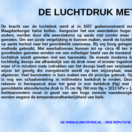
DE LUCHTDRUK ME
De kracht van de luchtdruk werd al in 1657 gedemonstreerd me
Maagdenburger halve bollen. Aangezien het ene weerstation hoger
andere, worden door alle weerstations op aarde niet zonder meer v
gemeten. Om een juiste vergelijking te kunnen maken, wordt de lucht
op aarde herleid naar het gemiddelde zeeniveau. Bij erg hoog gelege
methode gebruikt. Met weerballonnen kunnen tot op circa 40 km h
grootheden gemeten worden om een vollediger beeld van de toestand v
luchtdruk wordt gemeten met een barometer. De meeste moderne ba
luchtledig doosje dat afhankelijk van de druk meer of minder ingedruk
meer of in mindere mate indrukken van het doosje heeft een verplaat
wijzer tot gevolg die overgebracht wordt op een wijzerplaat, wa
afgelezen. Veel barometers in huis maken van dit principe gebruik. 
is nog een schaalverdeling in millimeters kwikdruk te vinden. De
rekenen in hectopascal door het getal in mm kwikdruk (Hg) met 1
gemiddelde atmosferische druk is 76 cm Hg 760 mm Hg = 1013 hPa = 1,0
kwikbarometers moet in geval van een hoge vereiste nauwkeurighe
worden wegens de temperatuurafhankelijkheid van kwik.
DE WWW.ALWAYSFREE.NL - WEB REPUTATIE