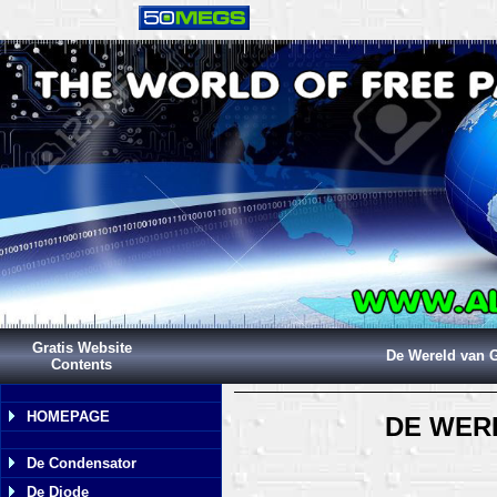
Gratis Website
De Wereld van G
Contents
HOMEPAGE
DE WER
De Condensator
De Diode