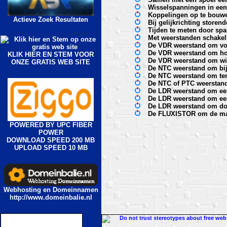
Wisselspanningen in een 
Koppelingen op te bouwen
Actieve Zoek Resultaten
Bij gelijkrichting storen
Tijden te meten door sp
Met weerstanden schakel
De VDR weerstand om von
De VDR weerstand om hog
KLIK HIER EN STEM VOOR
De VDR weerstand om wis
ONZE GRATIS WEB SITE
De NTC weerstand om bij
De NTC weerstand om tem
De NTC of PTC weerstand
De LDR weerstand om een 
De LDR weerstand om een
De LDR weerstand om door
De FLUXISTOR om de magn
POWERED BY UPC FIBER
POWER
DOWNLOAD SPEED 200 MB
UPLOAD SPEED 10 MB
Webhosting en Domeinnamen
http://www.domeinbalie.nl