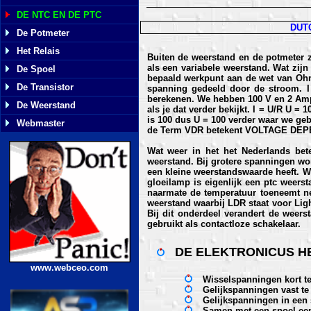
DE NTC EN DE PTC
DUT
De Potmeter
Het Relais
Buiten de weerstand en de potmeter z
als een variabele weerstand. Wat zij
De Spoel
bepaald werkpunt aan de wet van Ohm 
De Transistor
spanning gedeeld door de stroom. I
berekenen. We hebben 100 V en 2 Ampr
De Weerstand
als je dat verder bekijkt. I = U/R U = 
is 100 dus U = 100 verder waar we ge
Webmaster
de Term VDR betekent VOLTAGE DE
Wat weer in het het Nederlands be
weerstand. Bij grotere spanningen wor
een kleine weerstandswaarde heeft. W
gloeilamp is eigenlijk een ptc weers
naarmate de temperatuur toeneemt n
weerstand waarbij LDR staat voor Ligh
Bij dit onderdeel verandert de weer
gebruikt als contactloze schakelaar.
DE ELEKTRONICUS HE
www.webceo.com
Wisselspanningen kort te
Gelijkspanningen vast te
Gelijkspanningen in een 
Samen met een spoel een 