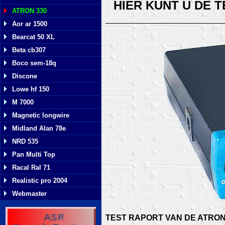
HIER KUNT U DE 
ATRON 330
Aor ar 1500
Bearcat 50 XL
Beta cb307
Boco sem-18q
Discone
Lowe hf 150
M 7000
Magnetic longwire
Midland Alan 78e
NRD 535
Pan Multi Top
Racal Ral 71
Realistic pro 2004
Webmaster
TEST RAPORT VAN DE ATRON